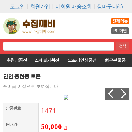
로그인
|
회원가입
|
비회원 배송조회
|
장바구니(0)
추천상품전
스페셜기획전
오프라인상품전
최근본물품
인천 용현동 토큰
준미급 이상으로 보여집니다
상품번호
1471
판매가
50,000
원