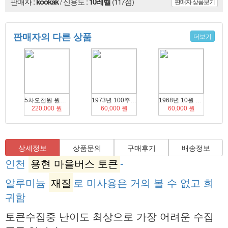
판매자 :
kookak
/ 신용도 :
10레벨
(117점)
판매자 상품보기
판매자의 다른 상품
더보기
5차오천원 원봉 레이더 완미권 지폐
1973년 100주 ANACS ms66
1968년 10원 NGC ms61
220,000 원
60,000 원
60,000 원
상세정보
상품문의
구매후기
배송정보
인천
용현 마을버스 토큰
-
알루미늄
재질
로 미사용은 거의 볼 수 없고 희
귀함
토큰수집중 난이도 최상으로 가장 어려운 수집