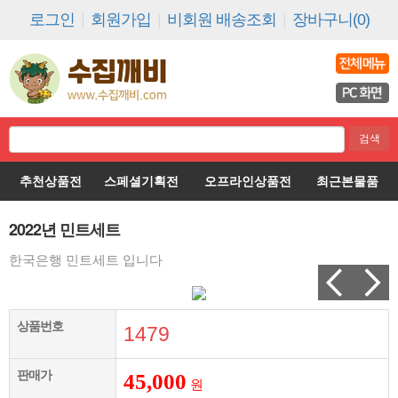
로그인
|
회원가입
|
비회원 배송조회
|
장바구니(0)
추천상품전
스페셜기획전
오프라인상품전
최근본물품
2022년 민트세트
한국은행 민트세트 입니다
상품번호
1479
판매가
45,000
원