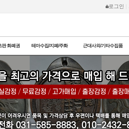
로그인
|
초판 화폐권
테마수집/지폐/주화
근대사외/기타수집품