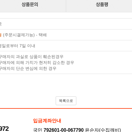
국
불
(주문시결제가능) - 택배
령일로부터 7일 이내
. 구매자의 과실로 상품이 훼손된경우
 구매자에 의해 가치가 현저히 감소한 경우
 구매자의 단순 변심에 의한 경우
목록으로
입금계좌안내
972
국민
792601-00-067790
윤순자(수집깨비)