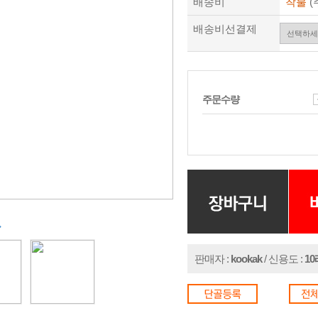
배송비
착불
(
배송비선결제
주문수량
in
판매자 :
kookak
/ 신용도 :
1