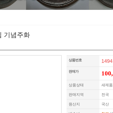
임 기념주화
상품번호
1494
판매가
100
상품상태
새제품
판매지역
전국
원산지
국산