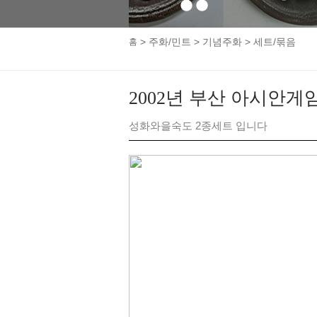
1
2
>
주화/민트
>
기념주화
>
세트/묶음
홈
2002년 부산 아시안게
성화와을숙도 2종세트 입니다