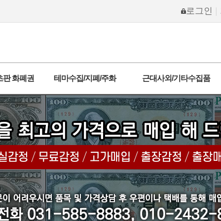
로그인
|
초판 화폐권
테마수집/지폐/주화
근대사외/기타수집품