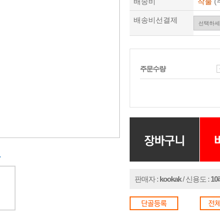
배송비
착불
(
배송비선결제
주문수량
in
판매자 :
kookak
/ 신용도 :
1