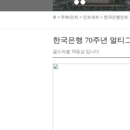
1
2
>
주화/민트
>
민트세트
>
한국은행민트
홈
한국은행 70주년 멀티그
골드라벨 70등급 입니다