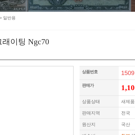
>
일반용
래이팅 Ngc70
상품번호
1509
판매가
1,10
상품상태
새제품
판매지역
전국
원산지
국산