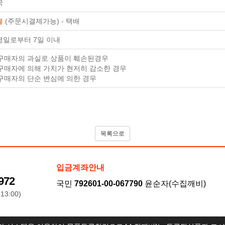
국
불
(주문시결제가능) - 택배
령일로부터 7일 이내
. 구매자의 과실로 상품이 훼손된경우
 구매자에 의해 가치가 현저히 감소한 경우
 구매자의 단순 변심에 의한 경우
목록으로
입금계좌안내
972
국민
792601-00-067790
윤순자(수집깨비)
13:00)