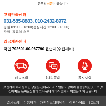
등록된
상품
이 없습니다.
고객만족센터
031-585-8883, 010-2432-8972
평일 09:00 ~ 18:00(점심시간 12:00 ~ 13:00)
주말, 공휴일 휴무
입금계좌안내
국민
792601-00-067790
윤순자(수집깨비)
배송조회
1대1 문의
공지사항
[수집깨비]에서 등록된 상품은 판매자가 시스템을 이용하여 물품등록한것으로 [수
집깨비]는 등록된상품과 그 내용에 대하여 일체의 책임을 지지 않습니다.
회사소개
|
이용약관
|
개인정보처리방침
|
이용가이드
|
PC보기