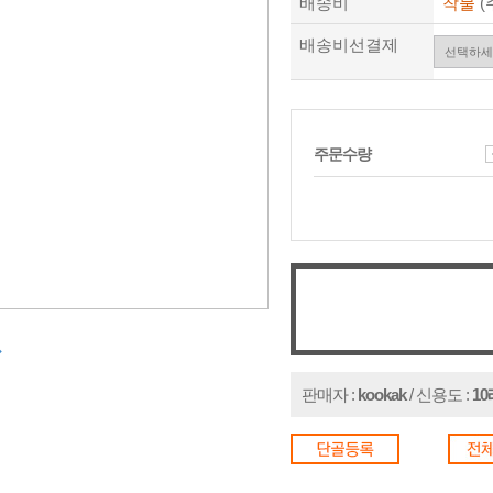
배송비
착불
(
배송비선결제
주문수량
in
판매자 :
kookak
/ 신용도 :
1