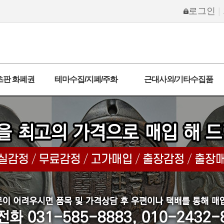
로그인
|
초판 화폐권
테마수집/지폐/주화
근대사외/기타수집품