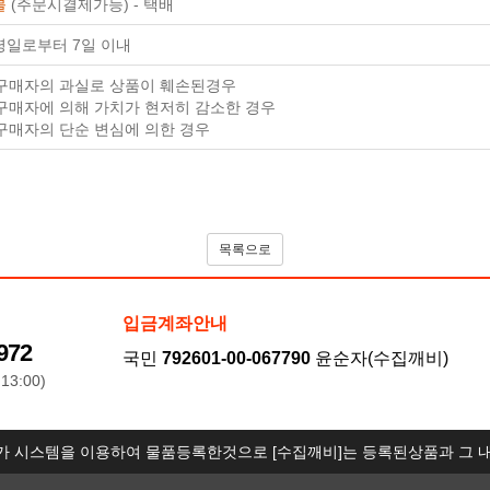
불
(주문시결제가능) - 택배
령일로부터 7일 이내
. 구매자의 과실로 상품이 훼손된경우
 구매자에 의해 가치가 현저히 감소한 경우
 구매자의 단순 변심에 의한 경우
목록으로
입금계좌안내
972
국민
792601-00-067790
윤순자(수집깨비)
13:00)
가 시스템을 이용하여 물품등록한것으로 [수집깨비]는 등록된상품과 그 내