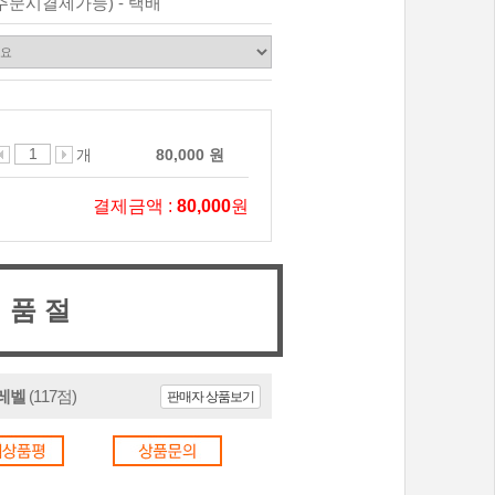
주문시결제가능) - 택배
개
80,000 원
결제금액 :
80,000
원
품 절
0레벨
(117점)
판매자 상품보기