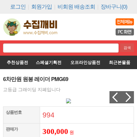
로그인
|
회원가입
|
비회원 배송조회
|
장바구니(0)
추천상품전
스페셜기획전
오프라인상품전
최근본물품
6차만원 원봉 레이더 PMG69
고등급 그래이딩 지폐입니다
상품번호
994
판매가
300,000
원