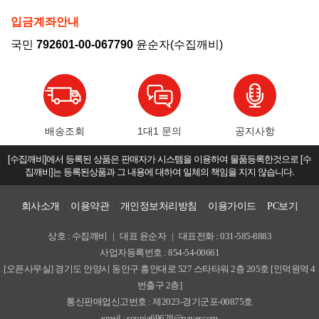
입금계좌안내
국민
792601-00-067790
윤순자(수집깨비)
배송조회
1대1 문의
공지사항
[수집깨비]에서 등록된 상품은 판매자가 시스템을 이용하여 물품등록한것으로 [수
집깨비]는 등록된상품과 그 내용에 대하여 일체의 책임을 지지 않습니다.
회사소개
|
이용약관
|
개인정보처리방침
|
이용가이드
|
PC보기
상호 : 수집깨비
|
대표 윤순자
|
대표전화 : 031-585-8883
사업자등록번호 : 854-54-00661
[오픈사무실] 경기도 안양시 동안구 흥안대로 527 스타타워 2층 205호 [인덕원역 4
번출구 2층]
통신판매업신고번호 : 제2023-경기군포-00875호
email : sounja69628@naver.com