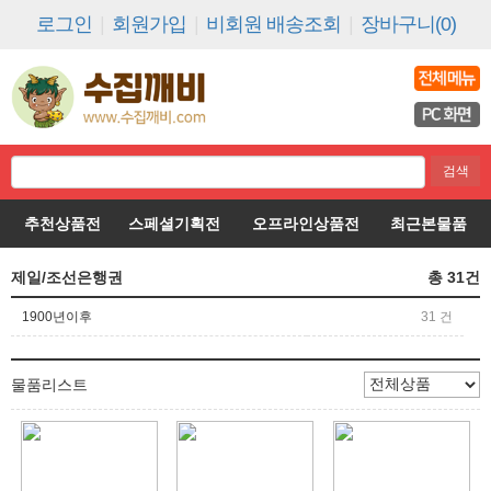
로그인
|
회원가입
|
비회원 배송조회
|
장바구니(0)
추천상품전
스페셜기획전
오프라인상품전
최근본물품
제일/조선은행권
총
31
건
1900년이후
31 건
물품리스트