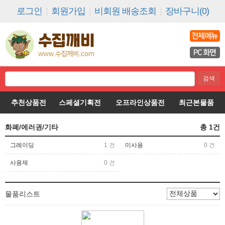
로그인
|
회원가입
|
비회원 배송조회
|
장바구니(0)
추천상품전
스페셜기획전
오프라인상품전
최근본물품
화폐/에러권/기타
총
1
건
그레이딩
1 건
미사용
0 건
사용제
0 건
물품리스트