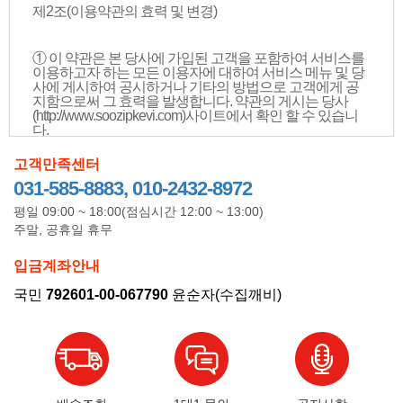
제2조(이용약관의 효력 및 변경)
① 이 약관은 본 당사에 가입된 고객을 포함하여 서비스를
이용하고자 하는 모든 이용자에 대하여 서비스 메뉴 및 당
사에 게시하여 공시하거나 기타의 방법으로 고객에게 공
지함으로써 그 효력을 발생합니다. 약관의 게시는 당사
(http://www.soozipkevi.com)사이트에서 확인 할 수 있습니
다.
② 당사는 합리적인 사유가 발생될 경우에는 이 약관을 변
고객만족센터
경할 수 있으며, 약관을 변경할 경우에는 지체 없이 이를 사
전에 공지합니다.
031-585-8883, 010-2432-8972
평일 09:00 ~ 18:00(점심시간 12:00 ~ 13:00)
제3조(약관외 준칙)
주말, 공휴일 휴무
입금계좌안내
서비스 이용에 관하여는 이 약관을 적용하며 이 약관에 명
시되지 아니한 사항에 대하여는 전기통신기본법, 전기통
국민
792601-00-067790
윤순자(수집깨비)
신사업법,정보통신망 이용촉진등에 관한 법률 및 기타 관
계법령의 규정에 의합니다.
제4조(서비스종류와 용어의 설명)
-당사가 회원에게 제공하는 서비스는 다음과 같습니다.