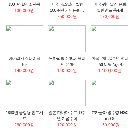
1984년 1원 소관봉
미국 피스달러 발행
미국 쿼터달러 은화
100주년 기념은화 ...
일반민트 총4개
130,000원
750,000원
190,000원
아메리칸 실버이글
노아의방주 1OZ 불리
한국은행 70주년 멀티
1oz
언 은화
그래이팅 Ngc70
140,000원
140,000원
1,100,000원
1989년 증정용 민트세
일본 카나다 수교80주
코카콜라 병뚜껑 NGC
트
년 기념주화
ms69
290,000원
120,000원
150,000원