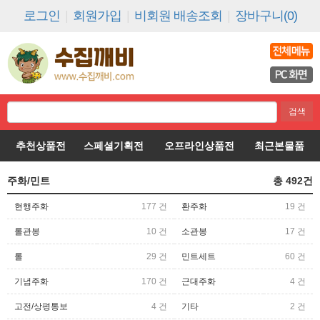
로그인
|
회원가입
|
비회원 배송조회
|
장바구니(0)
추천상품전
스페셜기획전
오프라인상품전
최근본물품
주화/민트
총
492
건
현행주화
177 건
환주화
19 건
롤관봉
10 건
소관봉
17 건
롤
29 건
민트세트
60 건
기념주화
170 건
근대주화
4 건
고전/상평통보
4 건
기타
2 건