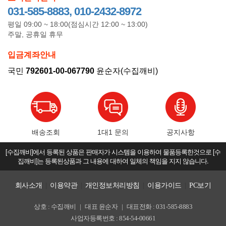
031-585-8883, 010-2432-8972
평일 09:00 ~ 18:00(점심시간 12:00 ~ 13:00)
주말, 공휴일 휴무
입금계좌안내
국민
792601-00-067790
윤순자(수집깨비)
배송조회
1대1 문의
공지사항
[수집깨비]에서 등록된 상품은 판매자가 시스템을 이용하여 물품등록한것으로 [수
집깨비]는 등록된상품과 그 내용에 대하여 일체의 책임을 지지 않습니다.
회사소개
|
이용약관
|
개인정보처리방침
|
이용가이드
|
PC보기
상호 : 수집깨비
|
대표 윤순자
|
대표전화 : 031-585-8883
사업자등록번호 : 854-54-00661