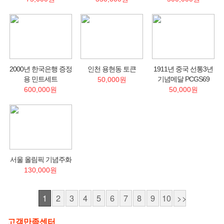
2000년 한국은행 증정
인천 용현동 토큰
1911년 중국 선통3년
용 민트세트
기념메달 PCGS69
50,000원
600,000원
50,000원
서울 올림픽 기념주화
130,000원
1
2
3
4
5
6
7
8
9
10
>>
고객만족센터