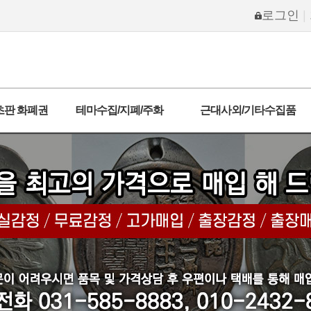
로그인
|
초판 화폐권
테마수집/지폐/주화
근대사외/기타수집품