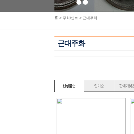
1
2
>
>
홈
주화/민트
근대주화
근대주화