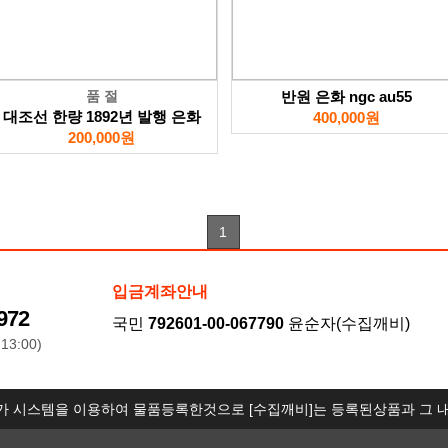
품 절
반원 은화 ngc au55
대조선 한량 1892년 발행 은화
400,000원
200,000원
1
입금계좌안내
972
국민
792601-00-067790
윤순자(수집깨비)
13:00)
가 시스템을 이용하여 물품등록한것으로 [수집깨비]는 등록된상품과 그 내