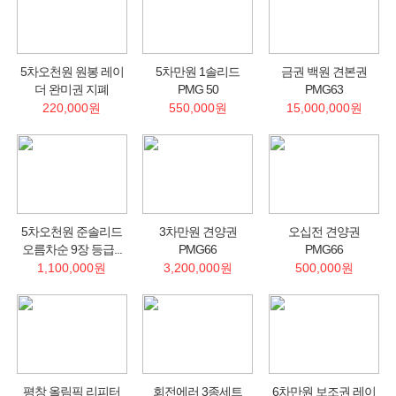
5차오천원 원봉 레이
5차만원 1솔리드
금권 백원 견본권
더 완미권 지폐
PMG 50
PMG63
220,000원
550,000원
15,000,000원
5차오천원 준솔리드
3차만원 견양권
오십전 견양권
오름차순 9장 등급...
PMG66
PMG66
1,100,000원
3,200,000원
500,000원
평창 올림픽 리피터
회전에러 3종세트
6차만원 보조권 레이