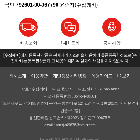
국민
792601-00-067790
윤순자(수집깨비)
배송조회
1대1 문의
공지사항
[수집깨비]에서 등록된 상품은 판매자가 시스템을 이용하여 물품등록한것으로 [수
집깨비]는 등록된상품과 그 내용에 대하여 일체의 책임을 지지 않습니다.
회사소개
|
이용약관
|
개인정보처리방침
|
이용가이드
|
PC보기
상호 : 수집깨비
|
대표 윤순자
|
대표전화 : 031-585-8883
사업자등록번호 : 854-54-00661
[오픈사무실] 경기도 안양시 동안구 흥안대로 527 스타타워 2층 205호 [인덕원역 4
번출구 2층]
통신판매업신고번호 : 제2023-경기군포-00875호
email : sounja69628@naver.com
Copyright 2026 수집깨비 All rights reserved.