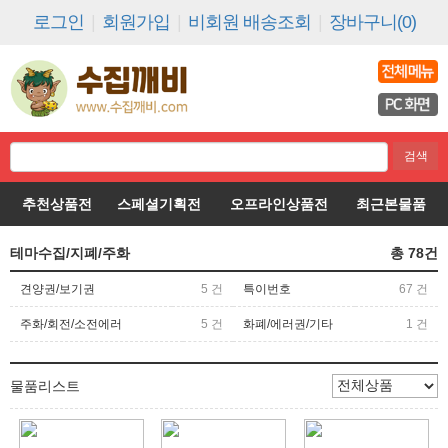
로그인
|
회원가입
|
비회원 배송조회
|
장바구니(0)
추천상품전
스페셜기획전
오프라인상품전
최근본물품
테마수집/지폐/주화
총
78
건
견양권/보기권
5 건
특이번호
67 건
주화/회전/소전에러
5 건
화폐/에러권/기타
1 건
물품리스트