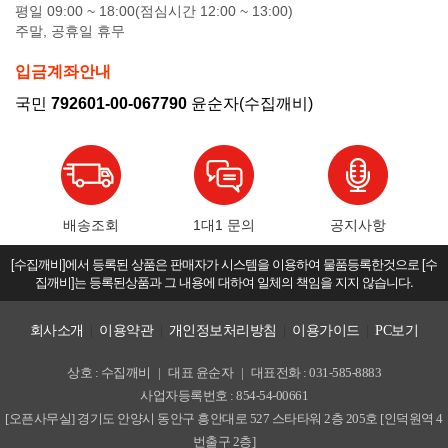
평일 09:00 ~ 18:00(점심시간 12:00 ~ 13:00)
주말, 공휴일 휴무
입금계좌안내
국민
792601-00-067790
윤순자(수집깨비)
배송조회
1대1 문의
공지사항
[수집깨비]에서 등록된 상품은 판매자가 시스템을 이용하여 물품등록한것으로 [수
집깨비]는 등록된상품과 그 내용에 대하여 일체의 책임을 지지 않습니다.
회사소개
|
이용약관
|
개인정보처리방침
|
이용가이드
|
PC보기
상호 : 수집깨비
|
대표 윤순자
|
대표전화 : 031-585-8883
사업자등록번호 : 854-54-00661
[오픈사무실] 경기도 안양시 동안구 흥안대로 527 스타타워 2층 205호 [인덕원역 4
번출구 2층]