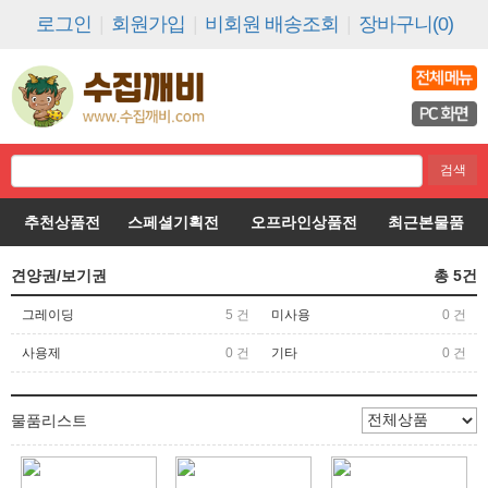
로그인
|
회원가입
|
비회원 배송조회
|
장바구니(0)
추천상품전
스페셜기획전
오프라인상품전
최근본물품
견양권/보기권
총
5
건
그레이딩
5 건
미사용
0 건
사용제
0 건
기타
0 건
물품리스트